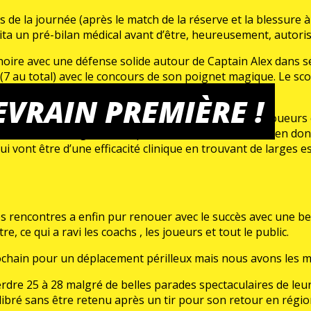
de la journée (après le match de la réserve et la blessure 
ssita un pré-bilan médical avant d’être, heureusement, autor
oire avec une défense solide autour de Captain Alex dans ses
ts(7 au total) avec le concours de son poignet magique. Le sc
VRAIN PREMIÈRE !
out que le coach adverse va placer des stricts sur nos joueu
 faire tourner sagement et pertinemment son effectif en don
i vont être d’une efficacité clinique en trouvant de larges
 rencontres a enfin pur renouer avec le succès avec une bell
ce qui a ravi les coachs , les joueurs et tout le public.
chain pour un déplacement périlleux mais nous avons les m
perdre 25 à 28 malgré de belles parades spectaculaires de le
ilibré sans être retenu après un tir pour son retour en rég