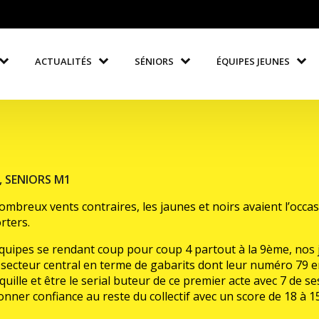
ACTUALITÉS
SÉNIORS
ÉQUIPES JEUNES
,
SENIORS M1
breux vents contraires, les jaunes et noirs avaient l’occasio
rters.
équipes se rendant coup pour coup 4 partout à la 9ème, nos j
en secteur central en terme de gabarits dont leur numéro 79
oquille et être le serial buteur de ce premier acte avec 7 de s
er confiance au reste du collectif avec un score de 18 à 15 