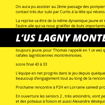
On aura pu assister au 2ème passage des pompiers 
contact très dur subi par Curtis à la tête qui néce
La reprise va être de la même dynamique jaune et n
l’autre aile qui va nous gratifier de buts importan
la 38 ème .
L’US LAGNY MONTE
Il reste du temps avant la fin de la rencontre surt
moindre réussite de leur côté. Coach Guillaume va
toujours jeune..pour Thomas rappelé en 1 ce we) qu
rafales lagniticiennes montrévinoises.
score final 43 à 33
L’équipe en net progrès dans le jeu depuis quelques
beaucoup d’engagement tout au long de la rencontre, 
Prochaine rencontre à P2H en Lorraine samedi pro
En ouverture les seniors 2 , très amoindris, vont 
et des poteaux à foison et aussi Alexandre déséqu