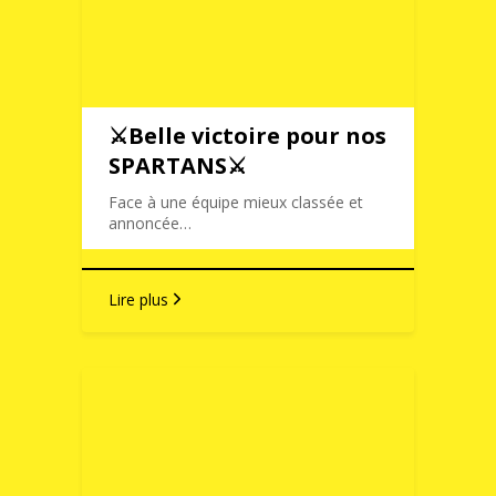
⚔️Belle victoire pour nos
SPARTANS⚔️
Face à une équipe mieux classée et
annoncée…
Lire plus