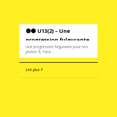
🟡⚫️ U13(2) – Une
progression fulgurante
Une progression fulgurante pour nos
jeunes 💪 Face…
Lire plus