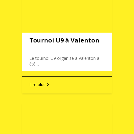
Tournoi U9 à Valenton
Le tournoi U9 organisé à Valenton a
été…
Lire plus