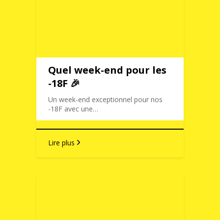
Quel week-end pour les
-18F 🎉
Un week-end exceptionnel pour nos
-18F avec une…
Lire plus