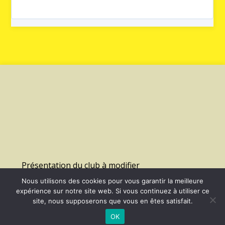
Présentation du club à modifier
Nous utilisons des cookies pour vous garantir la meilleure
expérience sur notre site web. Si vous continuez à utiliser ce
©
2026 - Us Lagny Montevrain Handball | Site internet réalisé par
site, nous supposerons que vous en êtes satisfait.
OK
MENTIONS LÉGALES