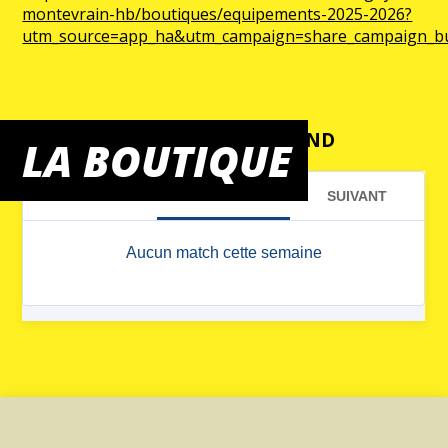
montevrain-hb/boutiques/equipements-2025-2026?
utm_source=app_ha&utm_campaign=share_campaign_b
MATCHS DU WEEK-END
LA BOUTIQUE