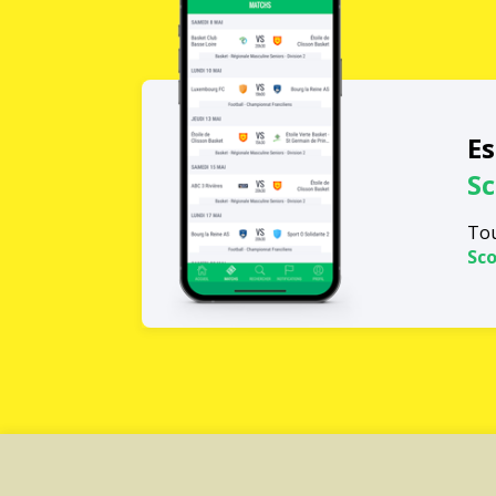
Es
Sc
Tou
Sco