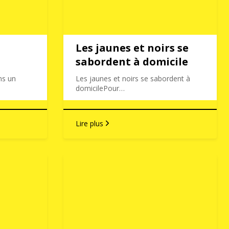
Les jaunes et noirs se
sabordent à domicile
ns un
Les jaunes et noirs se sabordent à
domicilePour…
Lire plus