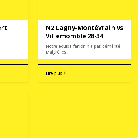
ert
N2 Lagny-Montévrain vs
Villemomble 28-34
Notre équipe fanion n'a pas démérité
Malgré les…
Lire plus