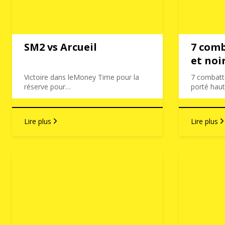
SM2 vs Arcueil
7 comb
et noi
Victoire dans leMoney Time pour la
7 combatta
réserve pour…
porté hau
Lire plus
Lire plus