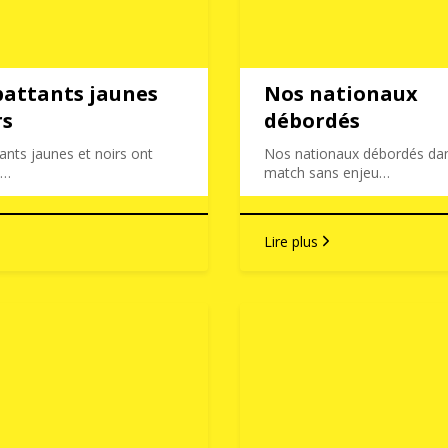
attants jaunes
Nos nationaux
rs
débordés
nts jaunes et noirs ont
Nos nationaux débordés da
t…
match sans enjeu…
Lire plus