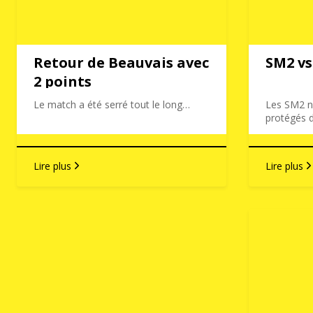
Retour de Beauvais avec
SM2 v
2 points
Le match a été serré tout le long…
Les SM2 n
protégés 
Lire plus
Lire plus