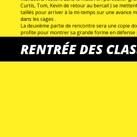
Curtis, Tom, Kevin de retour au bercail ) se mette
taillés pour arriver à la mi-temps sur une avance
dans les cages .
La deuxième partie de rencontre sera une copie dou
profite pour montrer sa grande forme en défense po
terrain ; cela a le mérite de booster l’ambiance de
RENTRÉE DES CLAS
Score final 31/28 et Guillaume aura sûrement des d
et difficile match de championnat samedi prochain 