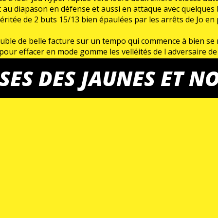
nt au diapason en défense et aussi en attaque avec quelques
 méritée de 2 buts 15/13 bien épaulées par les arrêts de J
ble de belle facture sur un tempo qui commence à bien se ré
ur effacer en mode gomme les velléités de l adversaire de r
s 10 dernières minutes avec les tambours et les applaudissem
SES DES JAUNES ET NO
evoirs et autres exercices à leur donner cette semaine pour 
face à un promu ambitieux à Abbeville en Picardie .