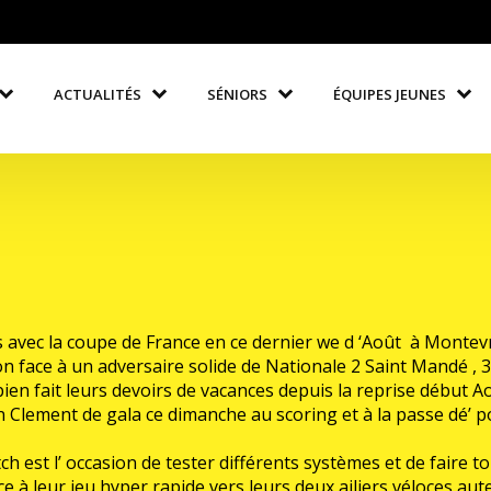
ACTUALITÉS
SÉNIORS
ÉQUIPES JEUNES
irs avec la coupe de France en ce dernier we d ‘Août à Mont
on face à un adversaire solide de Nationale 2 Saint Mandé , 3
en fait leurs devoirs de vacances depuis la reprise début Ao
Clement de gala ce dimanche au scoring et à la passe dé’ pou
ch est l’ occasion de tester différents systèmes et de faire t
 à leur jeu hyper rapide vers leurs deux ailiers véloces aut