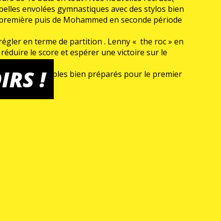
 belles envolées gymnastiques avec des stylos bien
o en première puis de Mohammed en seconde période
gler en terme de partition . Lenny « the roc » en
éduire le score et espérer une victoire sur le
ents en action.
IRS !
avoir les cartables bien préparés pour le premier