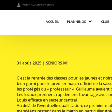
ESPACE D'ADMINISTRATION
ACCUEIL
PLANNINGS
CLUB
31 août 2025 |
SENIORS M1
C est la rentrée des classes pour les jaunes et no
bien garni pour le premier match officiel de la sais
les protégés du « professeur « Guillaume avaient bi
Les locaux prennent rapidement l’avantage avec un 
Louis efficace en secteur central .
Au delà de l’éventuelle qualification, ce premier mat
mandéens restent dans le match en particulier grâce