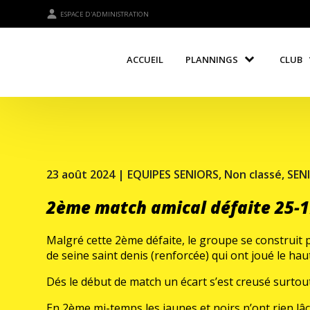
ESPACE D'ADMINISTRATION
ACCUEIL
PLANNINGS
CLUB
23 août 2024 |
EQUIPES SENIORS
,
Non classé
,
SEN
2ème match amical défaite 25-
Malgré cette 2ème défaite, le groupe se construit pe
de seine saint denis (renforcée) qui ont joué le hau
Dés le début de match un écart s’est creusé surtout
En 2ème mi-temps les jaunes et noirs n’ont rien lâc