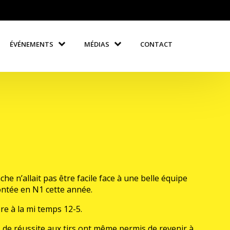
ÉVÉNEMENTS
MÉDIAS
CONTACT
he n’allait pas être facile face à une belle équipe
montée en N1 cette année.
re à la mi temps 12-5.
us de réussite aux tirs ont même permis de revenir à