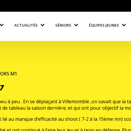
ACTUALITÉS
SÉNIORS
ÉQUIPES JEUNES
IORS M1
17
u à peu . En se déplaçant à Villemomble ,on savait que la tac
t de tableau la saison dernière; et qui ont pour objectif la 
 lié au manque d’efficacité au shoot ( 7-2 à la 15ème mn) sco
hé et ont continué à faire leur jeu et à tenir en défense. Pl