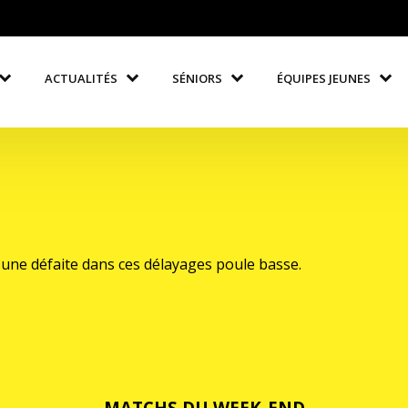
ACTUALITÉS
SÉNIORS
ÉQUIPES JEUNES
 une défaite dans ces délayages poule basse.
MATCHS DU WEEK-END