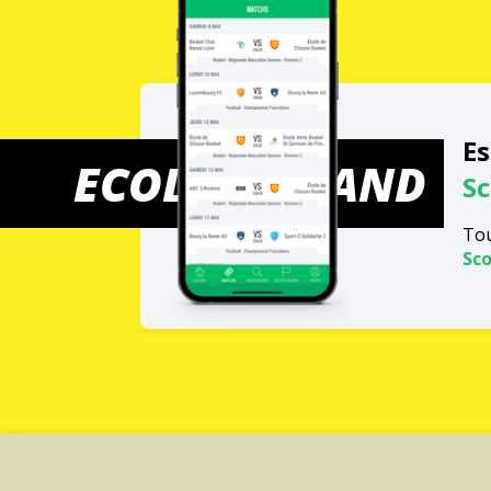
Es
ECOLE DE HAND
Sc
Tou
Sco