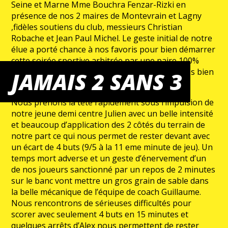
Seine et Marne Mme Bouchra Fenzar-Rizki en
présence de nos 2 maires de Montevrain et Lagny
,fidèles soutiens du club, messieurs Christian
Robache et Jean Paul Michel. Le geste initial de notre
élue a porté chance à nos favoris pour bien démarrer
cette soirée sportive arbitrée par une paire 100%
féminine pour leur première à Montevrain , très bien
JAMAIS 2 SANS 3
gérée ,à MSA.
Nous prenons la tête rapidement sous l’impulsion de
notre jeune demi centre Julien avec un belle intensité
et beaucoup d’application des 2 côtés du terrain de
notre part ce qui nous permet de rester devant avec
un écart de 4 buts (9/5 à la 11 eme minute de jeu). Un
temps mort adverse et un geste d’énervement d’un
de nos joueurs sanctionné par un repos de 2 minutes
sur le banc vont mettre un gros grain de sable dans
la belle mécanique de l’équipe de coach Guillaume.
Nous rencontrons de sérieuses difficultés pour
scorer avec seulement 4 buts en 15 minutes et
quelques arrêts d’Alex nous permettent de rester