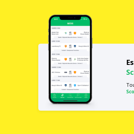
Es
Sc
Tou
Sco