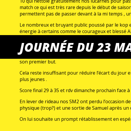
10 qui nettoie gratuitement nos lucarnes pour pass
match ce qui est très rare depuis le début de saison
permettent pas de passer devant à la mi temps , un
Le nombreux et bruyant public poussé par le kop et
énergie à certains comme le courageux et blessé Alla
échecs aux tirs et toujours trop peu de stop. And
JOURNÉE DU 23 M
sereinement leur avance en cette fin de match en j
Julien le p’tit dernier de notre jeune effectif en d
son premier but.
Cela reste insuffisant pour réduire l’écart du jour 
plus jeunes .
Score final 29 à 35 et rdv dimanche prochain face 
En lever de rideau nos SM2 ont perdu l’occasion de
physique (trop?) et une sortie de Samuel après un 
On lui souhaite un prompt rétablissement en espéra