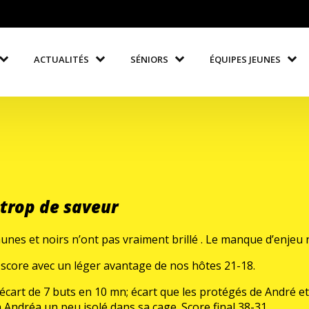
ACTUALITÉS
SÉNIORS
ÉQUIPES JEUNES
 trop de saveur
aunes et noirs n’ont pas vraiment brillé . Le manque d’enjeu 
 score avec un léger avantage de nos hôtes 21-18.
cart de 7 buts en 10 mn; écart que les protégés de André et
n Andréa un peu isolé dans sa cage. Score final 38-31.