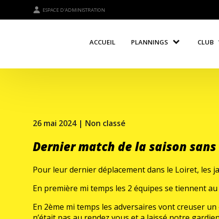
ESPACE D'ADMINISTRATION
ACCUEIL
PLANNINGS
CLUB
26 mai 2024 |
Non classé
Dernier match de la saison sans
Pour leur dernier déplacement dans le Loiret, les j
En première mi temps les 2 équipes se tiennent au
En 2ème mi temps les adversaires vont creuser un é
n’était pas au rendez vous et a laissé notre gardie