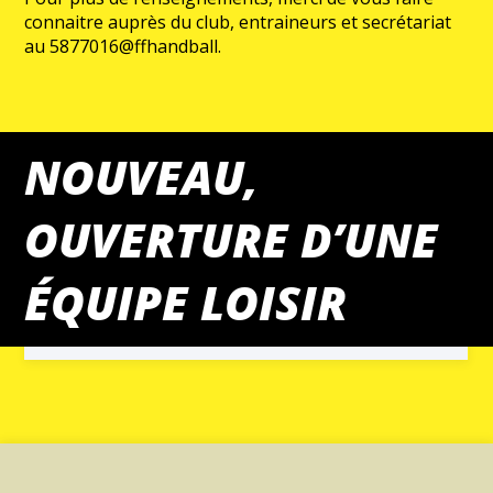
connaitre auprès du club, entraineurs et secrétariat
au 5877016@ffhandball.
NOUVEAU,
MATCHS DU WEEK-END
OUVERTURE D’UNE
ÉQUIPE LOISIR