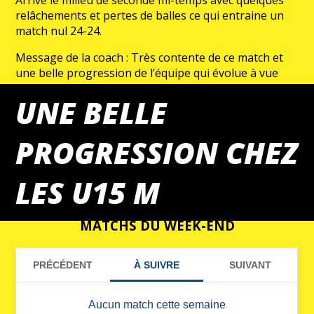
Arrive le milieu de seconde mi-temps avec quelques
relâchements et pertes de balles ce qui entraine un
match nul 24-24.
Message de la coach : Très contente de ce match et
une belle progression de l’équipe qui évolue à vue
d’oeil.
UNE BELLE
PROGRESSION CHEZ
LES U15 M
MATCHS DU WEEK-END