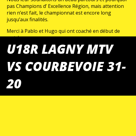
pas Champions d’ Excellence Région, mais attention
rien n’est fait, le championnat est encore long
jusqu’aux finalités.
Merci à Pablo et Hugo qui ont coaché en début de
match
U18R LAGNY MTV
VS COURBEVOIE 31-
20