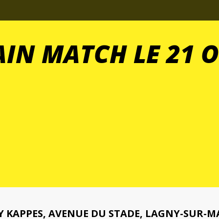
IN MATCH LE 21 O
 KAPPES, AVENUE DU STADE, LAGNY-SUR-M