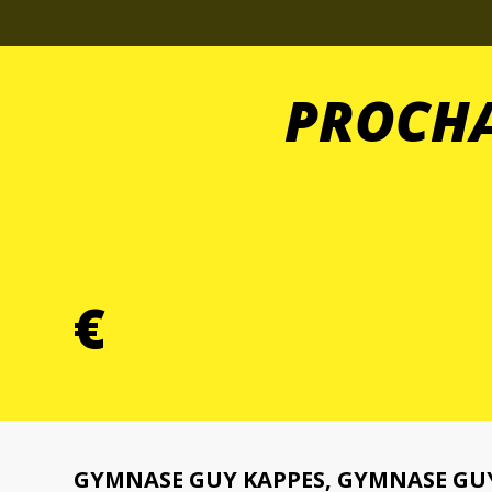
PROCHA
€
GYMNASE GUY KAPPES, GYMNASE GUY