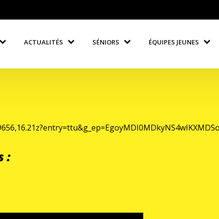
ACTUALITÉS
SÉNIORS
ÉQUIPES JEUNES
7169656,16.21z?entry=ttu&g_ep=EgoyMDI0MDkyNS4wIKXM
 :