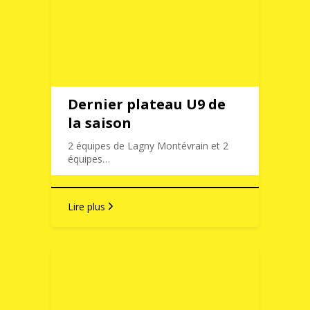
Dernier plateau U9 de
la saison
2 équipes de Lagny Montévrain et 2
équipes…
Lire plus