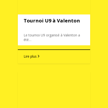
Tournoi U9 à Valenton
Le tournoi U9 organisé à Valenton a
été…
Lire plus