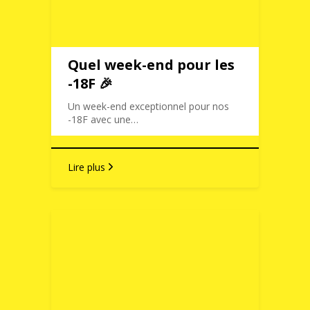
Quel week-end pour les
-18F 🎉
Un week-end exceptionnel pour nos
-18F avec une…
Lire plus