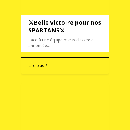
⚔️Belle victoire pour nos
SPARTANS⚔️
Face à une équipe mieux classée et
annoncée…
Lire plus