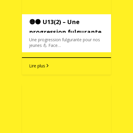
🟡⚫️ U13(2) – Une
progression fulgurante
Une progression fulgurante pour nos
jeunes 💪 Face…
Lire plus