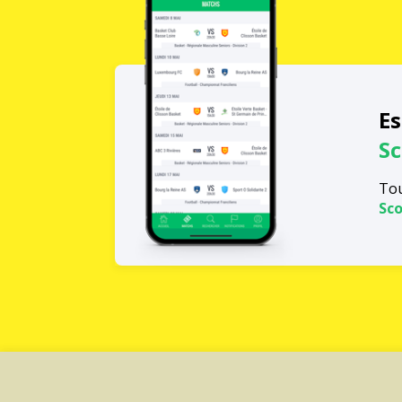
Es
Sc
Tou
Sco